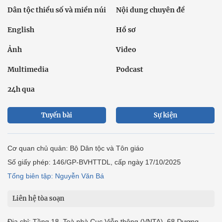
Dân tộc thiểu số và miền núi
Nội dung chuyên đề
English
Hồ sơ
Ảnh
Video
Multimedia
Podcast
24h qua
Tuyến bài
Sự kiện
Cơ quan chủ quản: Bộ Dân tộc và Tôn giáo
Số giấy phép: 146/GP-BVHTTDL, cấp ngày 17/10/2025
Tổng biên tập: Nguyễn Văn Bá
Liên hệ tòa soạn
Địa chỉ: Tầng 18, Toà nhà Cục Viễn thông (VNTA), 68 Dương