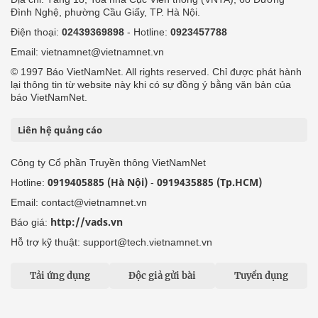
Đình Nghệ, phường Cầu Giấy, TP. Hà Nội.
Điện thoại:
02439369898
- Hotline:
0923457788
Email: vietnamnet@vietnamnet.vn
© 1997 Báo VietNamNet. All rights reserved. Chỉ được phát hành
lại thông tin từ website này khi có sự đồng ý bằng văn bản của
báo VietNamNet.
Liên hệ quảng cáo
Công ty Cổ phần Truyền thông VietNamNet
0919405885 (Hà Nội)
0919435885 (Tp.HCM)
Hotline:
-
Email: contact@vietnamnet.vn
http://vads.vn
Báo giá:
Hỗ trợ kỹ thuật: support@tech.vietnamnet.vn
Tải ứng dụng
Độc giả gửi bài
Tuyển dụng