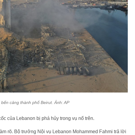
 bến cảng thành phố Beirut. Ảnh: AP
ốc của Lebanon bị phá hủy trong vụ nổ trên.
làm rõ. Bộ trưởng Nội vụ Lebanon Mohammed Fahmi trả lời