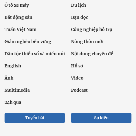
Ô tô xe máy
Du lịch
Bất động sản
Bạn đọc
Tuần Việt Nam
Công nghiệp hỗ trợ
Giảm nghèo bền vững
Nông thôn mới
Dân tộc thiểu số và miền núi
Nội dung chuyên đề
English
Hồ sơ
Ảnh
Video
Multimedia
Podcast
24h qua
Tuyến bài
Sự kiện