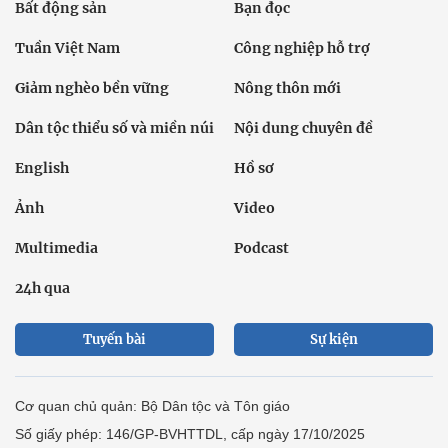
Bất động sản
Bạn đọc
Tuần Việt Nam
Công nghiệp hỗ trợ
Giảm nghèo bền vững
Nông thôn mới
Dân tộc thiểu số và miền núi
Nội dung chuyên đề
English
Hồ sơ
Ảnh
Video
Multimedia
Podcast
24h qua
Tuyến bài
Sự kiện
Cơ quan chủ quản: Bộ Dân tộc và Tôn giáo
Số giấy phép: 146/GP-BVHTTDL, cấp ngày 17/10/2025