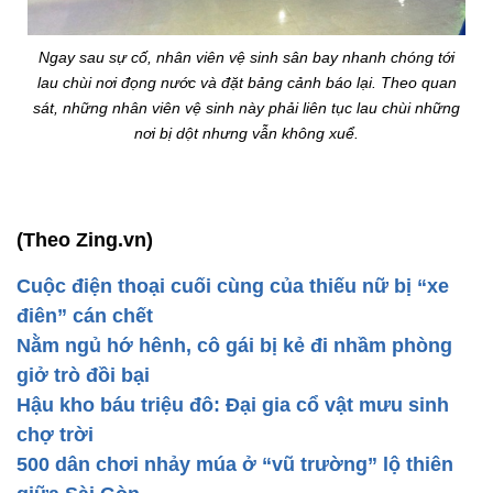
Ngay sau sự cố, nhân viên vệ sinh sân bay nhanh chóng tới
lau chùi nơi đọng nước và đặt bảng cảnh báo lại. Theo quan
sát, những nhân viên vệ sinh này phải liên tục lau chùi những
nơi bị dột nhưng vẫn không xuể.
(Theo Zing.vn)
Cuộc điện thoại cuối cùng của thiếu nữ bị “xe
điên” cán chết
Nằm ngủ hớ hênh, cô gái bị kẻ đi nhầm phòng
giở trò đồi bại
Hậu kho báu triệu đô: Đại gia cổ vật mưu sinh
chợ trời
500 dân chơi nhảy múa ở “vũ trường” lộ thiên