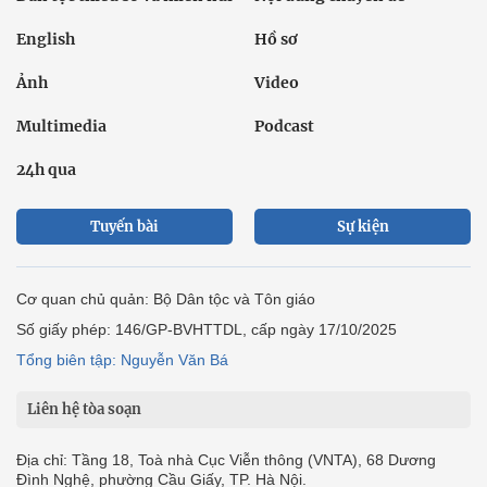
English
Hồ sơ
Ảnh
Video
Multimedia
Podcast
24h qua
Tuyến bài
Sự kiện
Cơ quan chủ quản: Bộ Dân tộc và Tôn giáo
Số giấy phép: 146/GP-BVHTTDL, cấp ngày 17/10/2025
Tổng biên tập: Nguyễn Văn Bá
Liên hệ tòa soạn
Địa chỉ: Tầng 18, Toà nhà Cục Viễn thông (VNTA), 68 Dương
Đình Nghệ, phường Cầu Giấy, TP. Hà Nội.