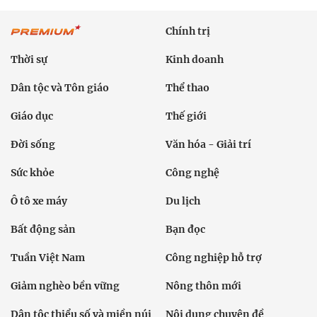
Chính trị
Thời sự
Kinh doanh
Dân tộc và Tôn giáo
Thể thao
Giáo dục
Thế giới
Đời sống
Văn hóa - Giải trí
Sức khỏe
Công nghệ
Ô tô xe máy
Du lịch
Bất động sản
Bạn đọc
Tuần Việt Nam
Công nghiệp hỗ trợ
Giảm nghèo bền vững
Nông thôn mới
Dân tộc thiểu số và miền núi
Nội dung chuyên đề