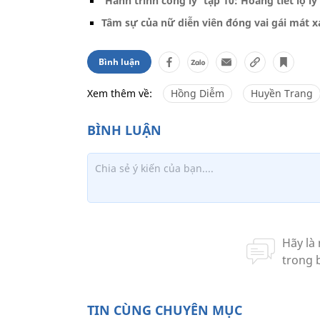
'Hành trình công lý' tập 10: Hoàng tiết lộ l
Tâm sự của nữ diễn viên đóng vai gái mát xa
Bình luận
Xem thêm về:
Hồng Diễm
Huyền Trang
TIN CÙNG CHUYÊN MỤC