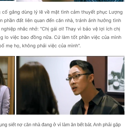
g cố gắng dùng lý lẽ về mặt tình cảm thuyết phục Lượng
n phần đất liên quan đến căn nhà, tránh ảnh hưởng tình
hiệp nhắc nhở: "Chị gái ơi! Thay vì bảo vệ lợi ích chị
ừng lo việc bao đồng nữa. Cứ làm tốt phần việc của mình
a bố mẹ họ, không phải việc của mình".
dụng siết nợ căn nhà đang ở vì làm ăn bết bát. Anh phải gặp