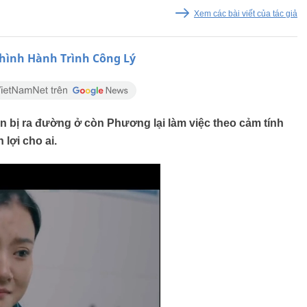
Xem các bài viết của tác giả
 hình Hành Trình Công Lý
ản bị ra đường ở còn Phương lại làm việc theo cảm tính
lợi cho ai.