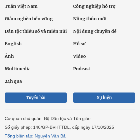
Tuần Việt Nam
Công nghiệp hỗ trợ
Giảm nghèo bền vững
Nông thôn mới
Dân tộc thiểu số và miền núi
Nội dung chuyên đề
English
Hồ sơ
Ảnh
Video
Multimedia
Podcast
24h qua
Tuyến bài
Sự kiện
Cơ quan chủ quản: Bộ Dân tộc và Tôn giáo
Số giấy phép: 146/GP-BVHTTDL, cấp ngày 17/10/2025
Tổng biên tập: Nguyễn Văn Bá