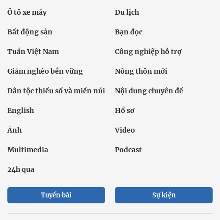
Ô tô xe máy
Du lịch
Bất động sản
Bạn đọc
Tuần Việt Nam
Công nghiệp hỗ trợ
Giảm nghèo bền vững
Nông thôn mới
Dân tộc thiểu số và miền núi
Nội dung chuyên đề
English
Hồ sơ
Ảnh
Video
Multimedia
Podcast
24h qua
Tuyến bài
Sự kiện