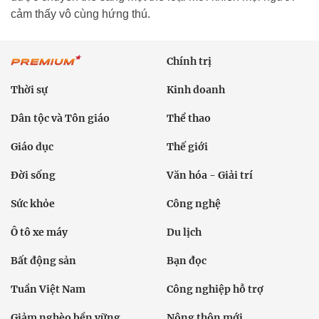
cảm thấy vô cùng hứng thú.
Chính trị
Thời sự
Kinh doanh
Dân tộc và Tôn giáo
Thể thao
Giáo dục
Thế giới
Đời sống
Văn hóa - Giải trí
Sức khỏe
Công nghệ
Ô tô xe máy
Du lịch
Bất động sản
Bạn đọc
Tuần Việt Nam
Công nghiệp hỗ trợ
Giảm nghèo bền vững
Nông thôn mới