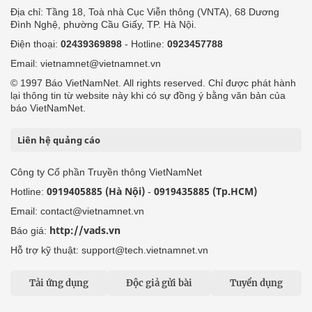
Địa chỉ: Tầng 18, Toà nhà Cục Viễn thông (VNTA), 68 Dương
Đình Nghệ, phường Cầu Giấy, TP. Hà Nội.
Điện thoại:
02439369898
- Hotline:
0923457788
Email: vietnamnet@vietnamnet.vn
© 1997 Báo VietNamNet. All rights reserved. Chỉ được phát hành
lại thông tin từ website này khi có sự đồng ý bằng văn bản của
báo VietNamNet.
Liên hệ quảng cáo
Công ty Cổ phần Truyền thông VietNamNet
0919405885 (Hà Nội)
0919435885 (Tp.HCM)
Hotline:
-
Email: contact@vietnamnet.vn
http://vads.vn
Báo giá:
Hỗ trợ kỹ thuật: support@tech.vietnamnet.vn
Tải ứng dụng
Độc giả gửi bài
Tuyển dụng