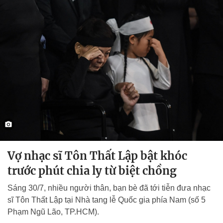
Vợ nhạc sĩ Tôn Thất Lập bật khóc
trước phút chia ly từ biệt chồng
Sáng 30/7, nhiều người thân, bạn bè đã tới tiễn đưa nhạc
sĩ Tôn Thất Lập tại Nhà tang lễ Quốc gia phía Nam (số 5
Phạm Ngũ Lão, TP.HCM).