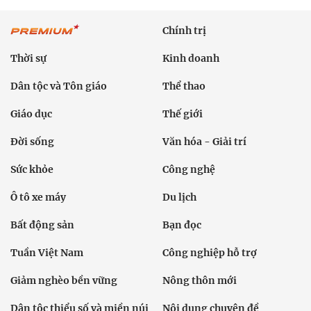
Chính trị
Thời sự
Kinh doanh
Dân tộc và Tôn giáo
Thể thao
Giáo dục
Thế giới
Đời sống
Văn hóa - Giải trí
Sức khỏe
Công nghệ
Ô tô xe máy
Du lịch
Bất động sản
Bạn đọc
Tuần Việt Nam
Công nghiệp hỗ trợ
Giảm nghèo bền vững
Nông thôn mới
Dân tộc thiểu số và miền núi
Nội dung chuyên đề