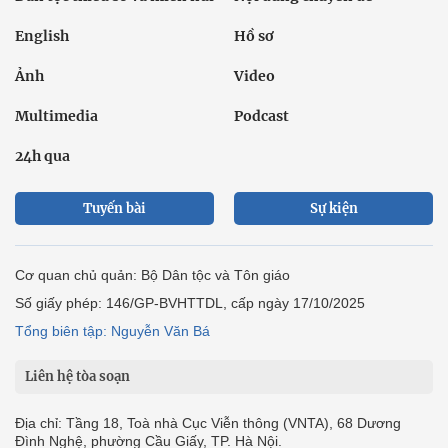
English
Hồ sơ
Ảnh
Video
Multimedia
Podcast
24h qua
Tuyến bài
Sự kiện
Cơ quan chủ quản: Bộ Dân tộc và Tôn giáo
Số giấy phép: 146/GP-BVHTTDL, cấp ngày 17/10/2025
Tổng biên tập: Nguyễn Văn Bá
Liên hệ tòa soạn
Địa chỉ: Tầng 18, Toà nhà Cục Viễn thông (VNTA), 68 Dương
Đình Nghệ, phường Cầu Giấy, TP. Hà Nội.