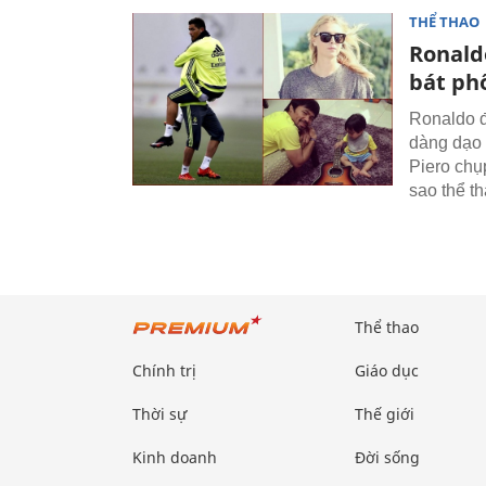
THỂ THAO
Ronald
bát ph
Ronaldo đ
dàng dạo 
Piero chụp
sao thể t
Thể thao
Chính trị
Giáo dục
Thời sự
Thế giới
Kinh doanh
Đời sống