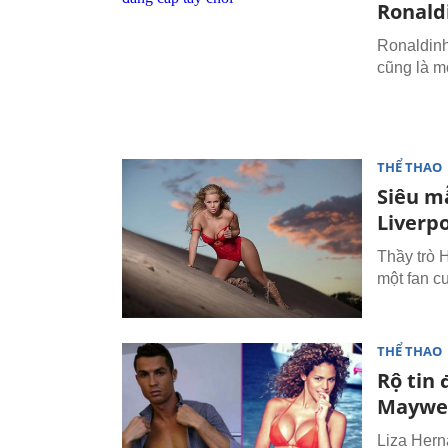
Ronaldi
Ronaldinh
cũng là mộ
THỂ THAO
Siêu m
Liverp
Thầy trò 
một fan c
THỂ THAO
Rộ tin
Maywe
Liza Hern