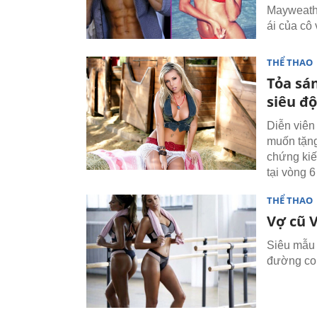
Mayweathe
ái của cô
THỂ THAO
Tỏa sá
siêu độ
Diễn viên
muốn tặng
chứng kiế
tại vòng 
THỂ THAO
Vợ cũ 
Siêu mẫu 
đường co