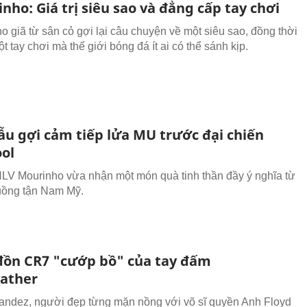
nho: Giá trị siêu sao và đẳng cấp tay chơi
o giã từ sân cỏ gợi lại câu chuyện về một siêu sao, đồng thời
t tay chơi mà thế giới bóng đá ít ai có thể sánh kịp.
ẫu gợi cảm tiếp lửa MU trước đại chiến
ool
HLV Mourinho vừa nhận một món quà tinh thần đầy ý nghĩa từ
uồng tận Nam Mỹ.
 đồn CR7 "cướp bồ" của tay đấm
ather
andez, người đẹp từng mặn nồng với võ sĩ quyền Anh Floyd