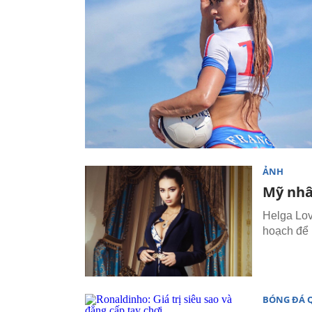
ẢNH
Mỹ nhâ
Helga Lov
hoạch để 
BÓNG ĐÁ 