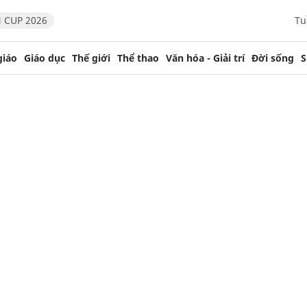
 CUP 2026
Tu
giáo
Giáo dục
Thế giới
Thể thao
Văn hóa - Giải trí
Đời sống
S