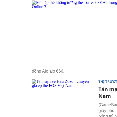
đồng Alo alo 666.
THỊ TRƯỜ
Tản mạ
Nam
(GameSao)
giây phút
bóng thì 