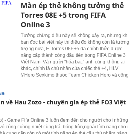
Màn ép thẻ không tưởng thẻ
Torres 08E +5 trong FIFA
Online 3
Tưởng chừng điều này sẽ không xảy ra, nhưng khi
bạn đọc bài viết này thì điều đó không còn là tưởng
tượng nữa, F. Torres 08E+5 đã chính thức được
nâng cấp thành công đầu tiên trong FIFA Online 3
Việt Nam. Và người “hóa bạc” anh cũng không ai
khác, chính là chủ nhân của chiếc thẻ +4, HLV
©Hero Sexkimo thuộc Team Chicken Hero và cộng
NG
n về Hau Zozo - chuyên gia ép thẻ FO3 Việt
 - Game Fifa Online 3 luôn đem đến cho người chơi những
 vô cùng cuồng nhiệt cùng trái bóng tròn,ngoài tính năng chơi
nhà cung cấp còn có một tính năng ép thẻ cầu thủ nhằm nâng