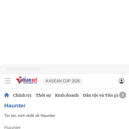
# ASEAN CUP 2026
Chính trị
Thời sự
Kinh doanh
Dân tộc và Tôn giáo
Haunter
Tin tức mới nhất về
Haunter
Haunter