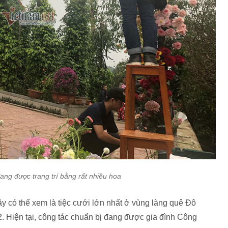
g được trang trí bằng rất nhiều hoa
ây có thể xem là tiệc cưới lớn nhất ở vùng làng quê Đô
. Hiện tại, công tác chuẩn bị đang được gia đình Công