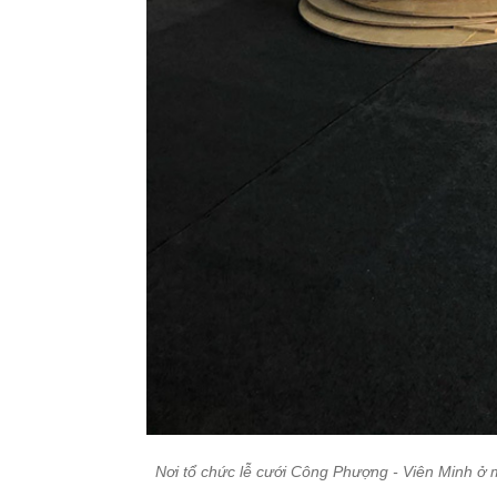
Nơi tổ chức lễ cưới Công Phượng - Viên Minh ở 