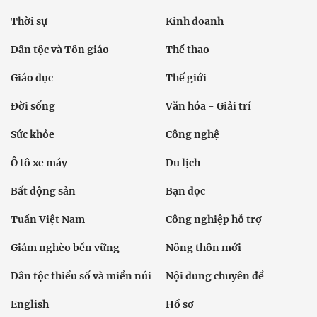
Thời sự
Kinh doanh
Dân tộc và Tôn giáo
Thể thao
Giáo dục
Thế giới
Đời sống
Văn hóa - Giải trí
Sức khỏe
Công nghệ
Ô tô xe máy
Du lịch
Bất động sản
Bạn đọc
Tuần Việt Nam
Công nghiệp hỗ trợ
Giảm nghèo bền vững
Nông thôn mới
Dân tộc thiểu số và miền núi
Nội dung chuyên đề
English
Hồ sơ