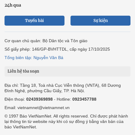
24h qua
Tuyến bài
Sự kiện
Cơ quan chủ quản: Bộ Dân tộc và Tôn giáo
Số giấy phép: 146/GP-BVHTTDL, cấp ngày 17/10/2025
Tổng biên tập: Nguyễn Văn Bá
Liên hệ tòa soạn
Địa chỉ: Tầng 18, Toà nhà Cục Viễn thông (VNTA), 68 Dương
Đình Nghệ, phường Cầu Giấy, TP. Hà Nội.
Điện thoại:
02439369898
- Hotline:
0923457788
Email: vietnamnet@vietnamnet.vn
© 1997 Báo VietNamNet. All rights reserved. Chỉ được phát hành
lại thông tin từ website này khi có sự đồng ý bằng văn bản của
báo VietNamNet.