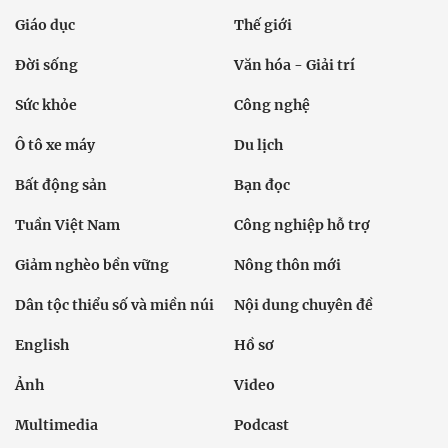
Giáo dục
Thế giới
Đời sống
Văn hóa - Giải trí
Sức khỏe
Công nghệ
Ô tô xe máy
Du lịch
Bất động sản
Bạn đọc
Tuần Việt Nam
Công nghiệp hỗ trợ
Giảm nghèo bền vững
Nông thôn mới
Dân tộc thiểu số và miền núi
Nội dung chuyên đề
English
Hồ sơ
Ảnh
Video
Multimedia
Podcast