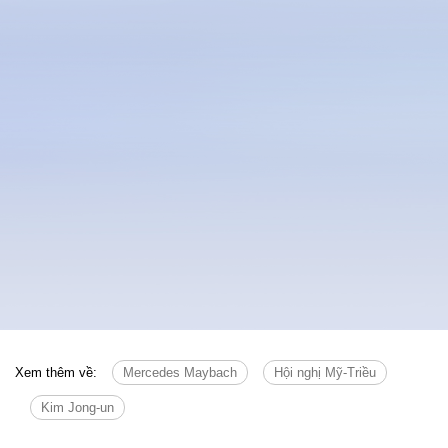
Xem thêm về:
Mercedes Maybach
Hội nghị Mỹ-Triều
Kim Jong-un