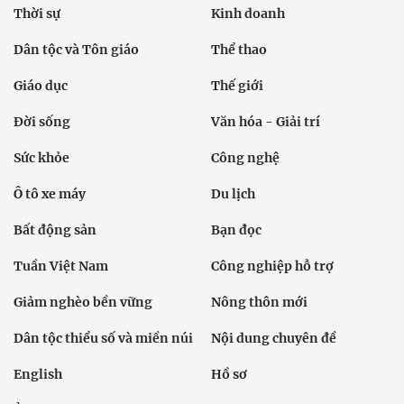
Thời sự
Kinh doanh
Dân tộc và Tôn giáo
Thể thao
Giáo dục
Thế giới
Đời sống
Văn hóa - Giải trí
Sức khỏe
Công nghệ
Ô tô xe máy
Du lịch
Bất động sản
Bạn đọc
Tuần Việt Nam
Công nghiệp hỗ trợ
Giảm nghèo bền vững
Nông thôn mới
Dân tộc thiểu số và miền núi
Nội dung chuyên đề
English
Hồ sơ