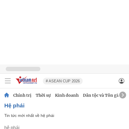
# ASEAN CUP 2026
Chính trị
Thời sự
Kinh doanh
Dân tộc và Tôn giáo
hệ phái
Tin tức mới nhất về
hệ phái
hệ phái