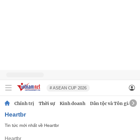
# ASEAN CUP 2026
Chính trị
Thời sự
Kinh doanh
Dân tộc và Tôn giáo
Heartbr
Tin tức mới nhất về
Heartbr
Heartbr