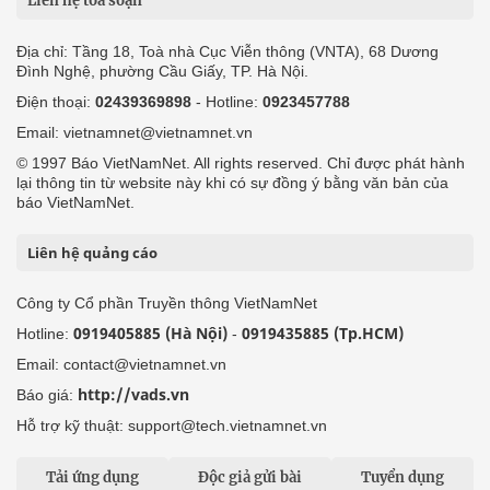
Liên hệ tòa soạn
Địa chỉ: Tầng 18, Toà nhà Cục Viễn thông (VNTA), 68 Dương
Đình Nghệ, phường Cầu Giấy, TP. Hà Nội.
Điện thoại:
02439369898
- Hotline:
0923457788
Email: vietnamnet@vietnamnet.vn
© 1997 Báo VietNamNet. All rights reserved. Chỉ được phát hành
lại thông tin từ website này khi có sự đồng ý bằng văn bản của
báo VietNamNet.
Liên hệ quảng cáo
Công ty Cổ phần Truyền thông VietNamNet
0919405885 (Hà Nội)
0919435885 (Tp.HCM)
Hotline:
-
Email: contact@vietnamnet.vn
http://vads.vn
Báo giá:
Hỗ trợ kỹ thuật: support@tech.vietnamnet.vn
Tải ứng dụng
Độc giả gửi bài
Tuyển dụng