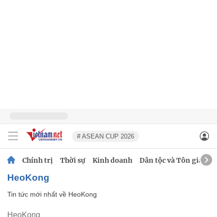
# ASEAN CUP 2026
Chính trị
Thời sự
Kinh doanh
Dân tộc và Tôn giáo
HeoKong
Tin tức mới nhất về
HeoKong
HeoKong