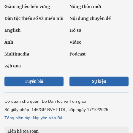
Giảm nghèo bền vững
Nông thôn mới
Dân tộc thiểu số và miền núi
Nội dung chuyên đề
English
Hồ sơ
Ảnh
Video
Multimedia
Podcast
24h qua
Tuyến bài
Sự kiện
Cơ quan chủ quản: Bộ Dân tộc và Tôn giáo
Số giấy phép: 146/GP-BVHTTDL, cấp ngày 17/10/2025
Tổng biên tập: Nguyễn Văn Bá
Liên hệ tòa soạn