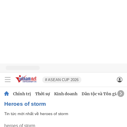
# ASEAN CUP 2026
Chính trị
Thời sự
Kinh doanh
Dân tộc và Tôn giáo
heroes of storm
Tin tức mới nhất về
heroes of storm
heroes of storm