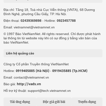
Địa chỉ: Tầng 18, Toà nhà Cục Viễn thông (VNTA), 68 Dương
Đình Nghệ, phường Cầu Giấy, TP. Hà Nội.
Điện thoại:
02439369898
- Hotline:
0923457788
Email: vietnamnet@vietnamnet.vn
© 1997 Báo VietNamNet. All rights reserved. Chỉ được phát hành
lại thông tin từ website này khi có sự đồng ý bằng văn bản của
báo VietNamNet.
Liên hệ quảng cáo
Công ty Cổ phần Truyền thông VietNamNet
0919405885 (Hà Nội)
0919435885 (Tp.HCM)
Hotline:
-
Email: contact@vietnamnet.vn
http://vads.vn
Báo giá:
Hỗ trợ kỹ thuật: support@tech.vietnamnet.vn
Tải ứng dụng
Độc giả gửi bài
Tuyển dụng