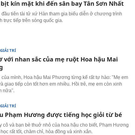
 bịt kín mặt khi đến sân bay Tân Sơn Nhất
n đầu tiên tài tử xứ Hàn tham gia biểu diễn ở chương trình
h trực tiếp trên sóng quốc gia.
GIẢI TRÍ
ờ với nhan sắc của mẹ ruột Hoa hậu Mai
g
 của mình, Hoa hậu Mai Phương từng kể rất tự hào: "Mẹ em
và giao tiếp còn tốt hơn em nhiều. Hồi trẻ, mẹ em còn xinh
m nữa".
GIẢI TRÍ
u Phạm Hương được tiếng học giỏi từ bé
y cô và bạn bè thuở nhỏ của hoa hậu cho biết, Phạm Hương
học rất tốt, chăm chỉ, hòa đồng và xinh xắn.