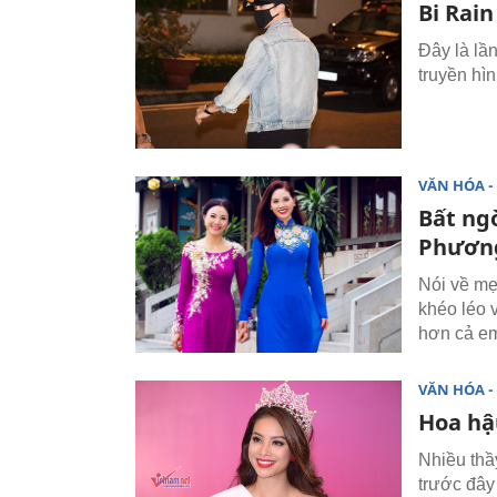
Bi Rain
Đây là lầ
truyền hìn
VĂN HÓA - 
Bất ng
Phươn
Nói về mẹ
khéo léo 
hơn cả e
VĂN HÓA - 
Hoa hậ
Nhiều thầ
trước đây 