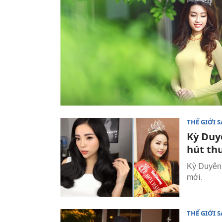
THẾ GIỚI 
Kỳ Duy
hút th
Kỳ Duyên 
mới.
THẾ GIỚI 