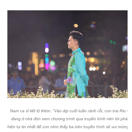
Nam ca sĩ tiết lộ thêm: “Vào dịp cuối tuần rảnh rỗi, con trai Rio và
đang ở nhà đón xem chương trình qua truyền hình nên tôi phải t
hiện tự tin nhất để con nhìn thấy ba trên truyền hình sẽ vui mừng v