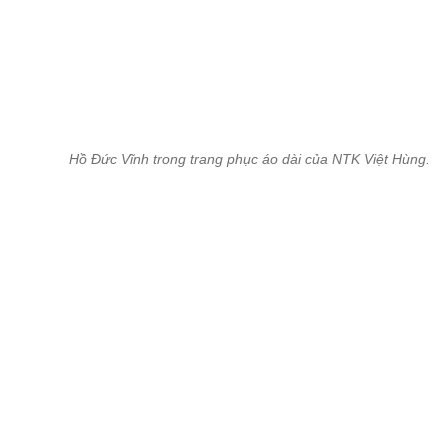
đặt làm riêng để ăn ý với áo dài chim hạc kết hợp độc đáo giữa c
liệu lụa đặc biệt và kỹ thuật dát vàng điêu luyện lấy cảm hứng từ
Phương Hoàng hậu của NTK Thủy Nguyễn.