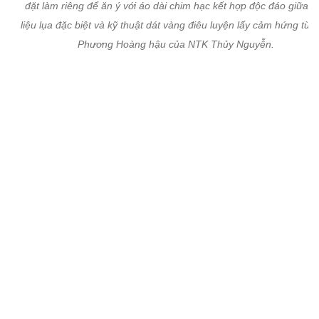
Lý Nhã Kỳ chọn hình ảnh đài các quyền quý xưa với toàn bộ trang