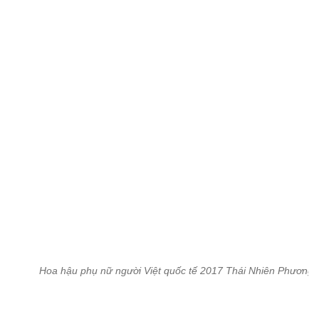
Là một trong những siêu mẫu đời đầu, đến nay Đức Vĩnh vẫn còn 
đắt show.