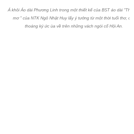
Á khôi Áo dài Phương Linh trong một thiết kế của BST áo dài "Thu
mơ " của NTK Ngô Nhật Huy lấy ý tưởng từ một thời tuổi thơ, ch
thoáng ký ức ùa về trên những vách ngói cổ Hội An.