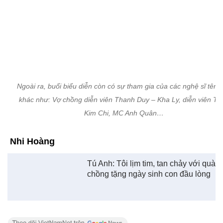
Hồ Đức Vĩnh, Thái Nhiên Phương được chọn ôm lẵng hoa dâng B