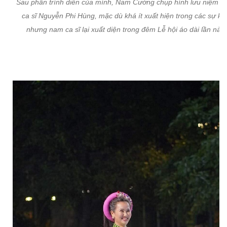
Sau phần trình diễn của mình, Nam Cường chụp hình lưu niệm c
ca sĩ Nguyễn Phi Hùng, mặc dù khá ít xuất hiện trong các sự ki
nhưng nam ca sĩ lại xuất diện trong đêm Lễ hội áo dài lần này.