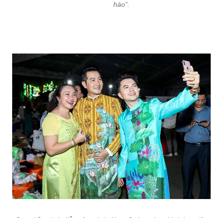
hào”.