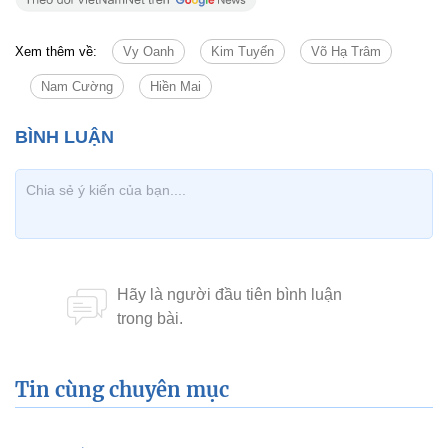
Ngoài ra, buổi biểu diễn còn có sự tham gia của các nghệ sĩ tên t
khác như: Vợ chồng diễn viên Thanh Duy – Kha Ly, diễn viên Trị
Kim Chi, MC Anh Quân…
Nhi Hoàng
Tú Anh: Tôi lịm tim, tan chảy với quà
chồng tặng ngày sinh con đầu lòng