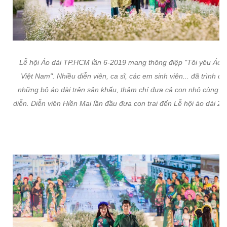
Lễ hội Áo dài TP.HCM lần 6-2019 mang thông điệp "Tôi yêu Áo d
Việt Nam". Nhiều diễn viên, ca sĩ, các em sinh viên... đã trình di
những bộ áo dài trên sân khấu, thậm chí đưa cả con nhỏ cùng tr
diễn. Diễn viên Hiền Mai lần đầu đưa con trai đến Lễ hội áo dài 2