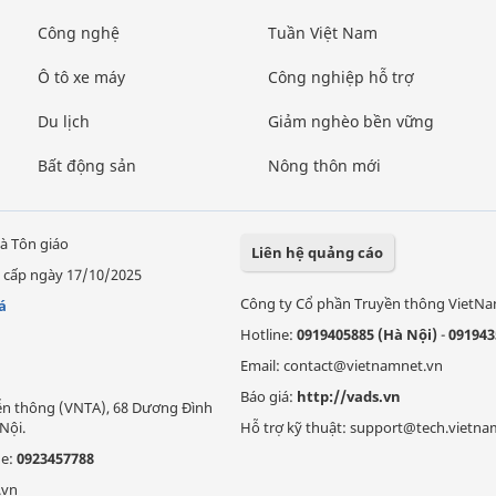
Công nghệ
Tuần Việt Nam
Ô tô xe máy
Công nghiệp hỗ trợ
Du lịch
Giảm nghèo bền vững
Bất động sản
Nông thôn mới
à Tôn giáo
Liên hệ quảng cáo
 cấp ngày 17/10/2025
Công ty Cổ phần Truyền thông VietN
á
Hotline:
0919405885 (Hà Nội)
-
091943
Email: contact@vietnamnet.vn
Báo giá:
http://vads.vn
Viễn thông (VNTA), 68 Dương Đình
Nội.
Hỗ trợ kỹ thuật: support@tech.vietna
ne:
0923457788
.vn