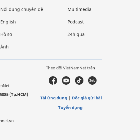
Nội dung chuyên đề
Multimedia
English
Podcast
Hồ sơ
24h qua
Ảnh
Theo dõi VietNamNet trên
amNet
5885 (Tp.HCM)
Tải ứng dụng
Độc giả gửi bài
Tuyển dụng
mnet.vn