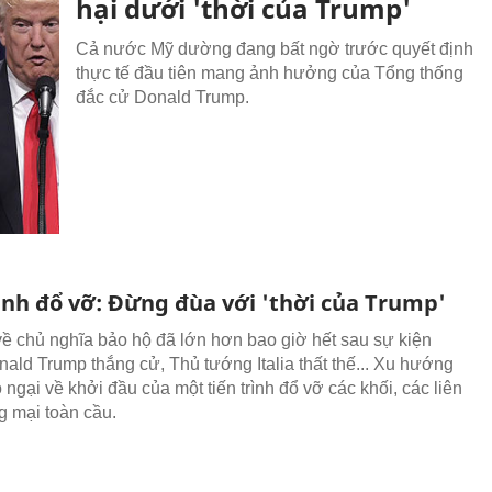
hại dưới 'thời của Trump'
Cả nước Mỹ dường đang bất ngờ trước quyết định
thực tế đầu tiên mang ảnh hưởng của Tổng thống
đắc cử Donald Trump.
rình đổ vỡ: Đừng đùa với 'thời của Trump'
ề chủ nghĩa bảo hộ đã lớn hơn bao giờ hết sau sự kiện
onald Trump thắng cử, Thủ tướng Italia thất thế... Xu hướng
 ngại về khởi đầu của một tiến trình đổ vỡ các khối, các liên
g mại toàn cầu.