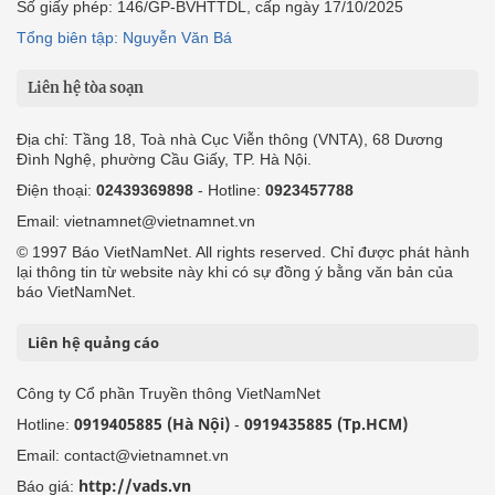
Số giấy phép: 146/GP-BVHTTDL, cấp ngày 17/10/2025
Tổng biên tập: Nguyễn Văn Bá
Liên hệ tòa soạn
Địa chỉ: Tầng 18, Toà nhà Cục Viễn thông (VNTA), 68 Dương
Đình Nghệ, phường Cầu Giấy, TP. Hà Nội.
Điện thoại:
02439369898
- Hotline:
0923457788
Email: vietnamnet@vietnamnet.vn
© 1997 Báo VietNamNet. All rights reserved. Chỉ được phát hành
lại thông tin từ website này khi có sự đồng ý bằng văn bản của
báo VietNamNet.
Liên hệ quảng cáo
Công ty Cổ phần Truyền thông VietNamNet
0919405885 (Hà Nội)
0919435885 (Tp.HCM)
Hotline:
-
Email: contact@vietnamnet.vn
http://vads.vn
Báo giá: