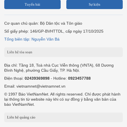
Tuyến bài
Sự kiện
Cơ quan chủ quản: Bộ Dân tộc và Tôn giáo
Số giấy phép: 146/GP-BVHTTDL, cấp ngày 17/10/2025
Tổng biên tập: Nguyễn Văn Bá
Liên hệ tòa soạn
Địa chỉ: Tầng 18, Toà nhà Cục Viễn thông (VNTA), 68 Dương
Đình Nghệ, phường Cầu Giấy, TP. Hà Nội.
Điện thoại:
02439369898
- Hotline:
0923457788
Email: vietnamnet@vietnamnet.vn
© 1997 Báo VietNamNet. All rights reserved. Chỉ được phát hành
lại thông tin từ website này khi có sự đồng ý bằng văn bản của
báo VietNamNet.
Liên hệ quảng cáo