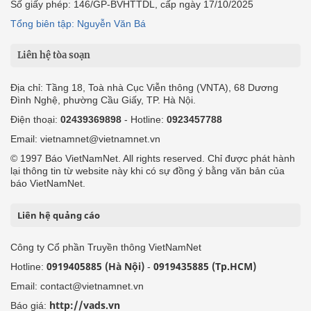
Số giấy phép: 146/GP-BVHTTDL, cấp ngày 17/10/2025
Tổng biên tập: Nguyễn Văn Bá
Liên hệ tòa soạn
Địa chỉ: Tầng 18, Toà nhà Cục Viễn thông (VNTA), 68 Dương
Đình Nghệ, phường Cầu Giấy, TP. Hà Nội.
Điện thoại:
02439369898
- Hotline:
0923457788
Email: vietnamnet@vietnamnet.vn
© 1997 Báo VietNamNet. All rights reserved. Chỉ được phát hành
lại thông tin từ website này khi có sự đồng ý bằng văn bản của
báo VietNamNet.
Liên hệ quảng cáo
Công ty Cổ phần Truyền thông VietNamNet
0919405885 (Hà Nội)
0919435885 (Tp.HCM)
Hotline:
-
Email: contact@vietnamnet.vn
http://vads.vn
Báo giá: