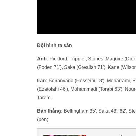
Đội hình ra sân
Anh:
Pickford; Trippier, Stones, Maguire (Die
(Foden 71'), Saka (Grealish 71'); Kane (Wilson
Iran:
Beiranvand (Hosseini 18'); Moharrami, P
(Ezatolahi 46'), Mohammadi (Torabi 63'); Nour
Taremi.
Bàn thắng:
Bellingham 35', Saka 43', 62', Ster
(pen)