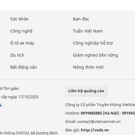
Sức khỏe
Bạn đọc
Công nghệ
Tuần Việt Nam
Ô tô xe máy
Công nghiệp hỗ trợ
Du lịch
Giảm nghèo bền vững
Bất động sản
Nông thôn mới
à Tôn giáo
Liên hệ quảng cáo
 cấp ngày 17/10/2025
Công ty Cổ phần Truyền thông VietN
á
Hotline:
0919405885 (Hà Nội)
-
091943
Email: contact@vietnamnet.vn
Báo giá:
http://vads.vn
Viễn thông (VNTA), 68 Dương Đình