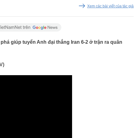
Xem các bài viết của tác giả
 phá giúp tuyển Anh đại thắng Iran 6-2 ở trận ra quân
V)