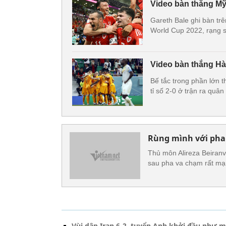
Video bàn thắng Mỹ 
Gareth Bale ghi bàn tr
World Cup 2022, rạng s
Video bàn thắng Hà 
Bế tắc trong phần lớn t
tỉ số 2-0 ở trận ra quâ
Rùng mình với pha
Thủ môn Alireza Beiranv
sau pha va chạm rất mạn
Vùi dập Iran 6-2, tuyển Anh khởi đầu như 