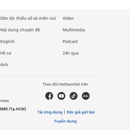
Dân tộc thiểu số và miền núi
Video
Nội dung chuyên đề
Multimedia
English
Podcast
Hồ sơ
24h qua
Ảnh
Theo dõi VietNamNet trên
amNet
5885 (Tp.HCM)
Tải ứng dụng
Độc giả gửi bài
Tuyển dụng