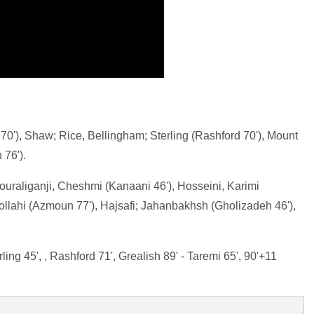
r 70'), Shaw; Rice, Bellingham; Sterling (Rashford 70'), Mount
 76').
ouraliganji, Cheshmi (Kanaani 46'), Hosseini, Karimi
ollahi (Azmoun 77'), Hajsafi; Jahanbakhsh (Gholizadeh 46'),
ling 45', , Rashford 71', Grealish 89' - Taremi 65', 90'+11