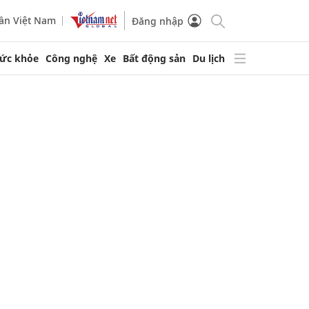
ần Việt Nam
Đăng nhập
ức khỏe
Công nghệ
Xe
Bất động sản
Du lịch