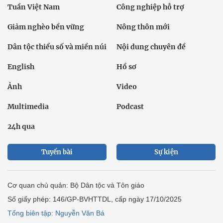
Tuần Việt Nam
Công nghiệp hỗ trợ
Giảm nghèo bền vững
Nông thôn mới
Dân tộc thiểu số và miền núi
Nội dung chuyên đề
English
Hồ sơ
Ảnh
Video
Multimedia
Podcast
24h qua
Tuyến bài
Sự kiện
Cơ quan chủ quản: Bộ Dân tộc và Tôn giáo
Số giấy phép: 146/GP-BVHTTDL, cấp ngày 17/10/2025
Tổng biên tập: Nguyễn Văn Bá