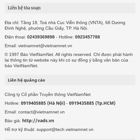
Liên hệ tòa soạn
Địa chỉ: Tầng 18, Toà nhà Cục Viễn thông (VNTA), 68 Dương
Đình Nghệ, phường Cầu Giấy, TP. Hà Nội.
Điện thoại:
02439369898
- Hotline:
0923457788
Email: vietnamnet@vietnamnet.vn
© 1997 Báo VietNamNet. All rights reserved. Chỉ được phát hành
lại thông tin từ website này khi có sự đồng ý bằng văn bản của
báo VietNamNet.
Liên hệ quảng cáo
Công ty Cổ phần Truyền thông VietNamNet
0919405885 (Hà Nội)
0919435885 (Tp.HCM)
Hotline:
-
Email: contact@vietnamnet.vn
http://vads.vn
Báo giá:
Hỗ trợ kỹ thuật: support@tech.vietnamnet.vn