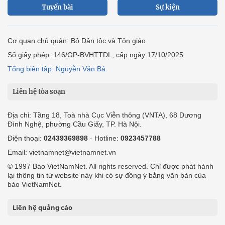
Tuyến bài
Sự kiện
Cơ quan chủ quản: Bộ Dân tộc và Tôn giáo
Số giấy phép: 146/GP-BVHTTDL, cấp ngày 17/10/2025
Tổng biên tập: Nguyễn Văn Bá
Liên hệ tòa soạn
Địa chỉ: Tầng 18, Toà nhà Cục Viễn thông (VNTA), 68 Dương
Đình Nghệ, phường Cầu Giấy, TP. Hà Nội.
Điện thoại:
02439369898
- Hotline:
0923457788
Email: vietnamnet@vietnamnet.vn
© 1997 Báo VietNamNet. All rights reserved. Chỉ được phát hành
lại thông tin từ website này khi có sự đồng ý bằng văn bản của
báo VietNamNet.
Liên hệ quảng cáo