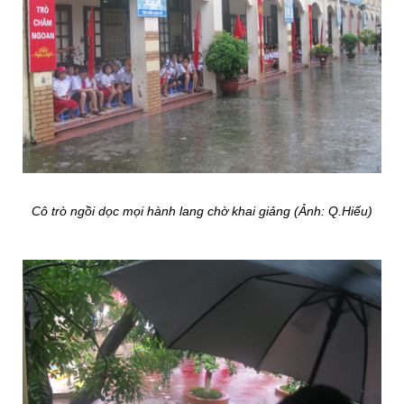
Cô trò ngồi dọc mọi hành lang chờ khai giảng (Ảnh: Q.Hiếu)