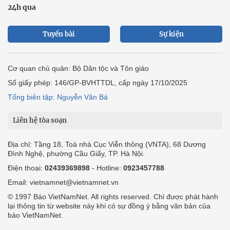
24h qua
Tuyến bài
Sự kiện
Cơ quan chủ quản: Bộ Dân tộc và Tôn giáo
Số giấy phép: 146/GP-BVHTTDL, cấp ngày 17/10/2025
Tổng biên tập: Nguyễn Văn Bá
Liên hệ tòa soạn
Địa chỉ: Tầng 18, Toà nhà Cục Viễn thông (VNTA), 68 Dương
Đình Nghệ, phường Cầu Giấy, TP. Hà Nội.
Điện thoại:
02439369898
- Hotline:
0923457788
Email: vietnamnet@vietnamnet.vn
© 1997 Báo VietNamNet. All rights reserved. Chỉ được phát hành
lại thông tin từ website này khi có sự đồng ý bằng văn bản của
báo VietNamNet.