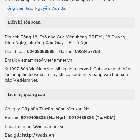
Tổng biên tập: Nguyễn Văn Bá
Liên hệ tòa soạn
Địa chỉ: Tầng 18, Toà nhà Cục Viễn thông (VNTA), 68 Dương
Đình Nghệ, phường Cầu Giấy, TP. Hà Nội.
Điện thoại:
02439369898
- Hotline:
0923457788
Email: vietnamnet@vietnamnet.vn
© 1997 Báo VietNamNet. All rights reserved. Chỉ được phát hành
lại thông tin từ website này khi có sự đồng ý bằng văn bản của
báo VietNamNet.
Liên hệ quảng cáo
Công ty Cổ phần Truyền thông VietNamNet
0919405885 (Hà Nội)
0919435885 (Tp.HCM)
Hotline:
-
Email: contact@vietnamnet.vn
http://vads.vn
Báo giá: