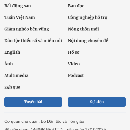
Bất động sản
Bạn đọc
Tuần Việt Nam
Công nghiệp hỗ trợ
Giảm nghèo bền vững
Nông thôn mới
Dân tộc thiểu số và miền núi
Nội dung chuyên đề
English
Hồ sơ
Ảnh
Video
Multimedia
Podcast
24h qua
Tuyến bài
Sự kiện
Cơ quan chủ quản: Bộ Dân tộc và Tôn giáo
Số giấy phép: 146/GP-BVHTTDL, cấp ngày 17/10/2025