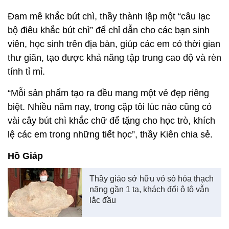
Đam mê khắc bút chì, thầy thành lập một “câu lạc
bộ điêu khắc bút chì” để chỉ dẫn cho các bạn sinh
viên, học sinh trên địa bàn, giúp các em có thời gian
thư giãn, tạo được khả năng tập trung cao độ và rèn
tính tỉ mỉ.
“Mỗi sản phẩm tạo ra đều mang một vẻ đẹp riêng
biệt. Nhiều năm nay, trong cặp tôi lúc nào cũng có
vài cây bút chì khắc chữ để tặng cho học trò, khích
lệ các em trong những tiết học”, thầy Kiên chia sẻ.
Hồ Giáp
Thầy giáo sở hữu vỏ sò hóa thạch
nặng gần 1 tạ, khách đổi ô tô vẫn
lắc đầu