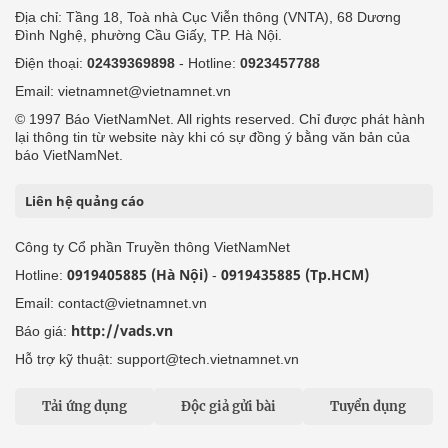
Địa chỉ: Tầng 18, Toà nhà Cục Viễn thông (VNTA), 68 Dương
Đình Nghệ, phường Cầu Giấy, TP. Hà Nội.
Điện thoại:
02439369898
- Hotline:
0923457788
Email: vietnamnet@vietnamnet.vn
© 1997 Báo VietNamNet. All rights reserved. Chỉ được phát hành
lại thông tin từ website này khi có sự đồng ý bằng văn bản của
báo VietNamNet.
Liên hệ quảng cáo
Công ty Cổ phần Truyền thông VietNamNet
0919405885 (Hà Nội)
0919435885 (Tp.HCM)
Hotline:
-
Email: contact@vietnamnet.vn
http://vads.vn
Báo giá:
Hỗ trợ kỹ thuật: support@tech.vietnamnet.vn
Tải ứng dụng
Độc giả gửi bài
Tuyển dụng