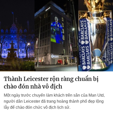
Thành Leicester rộn ràng chuẩn bị
chào đón nhà vô địch
Một ngày trước chuyến làm khách trên sân của Man Utd,
người dân Leicester đã trang hoàng thành phố đẹp lộng
lẫy để chào đón chức vô địch lịch sử.