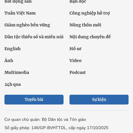
Bất động sản
Bạn đọc
Tuần Việt Nam
Công nghiệp hỗ trợ
Giảm nghèo bền vững
Nông thôn mới
Dân tộc thiểu số và miền núi
Nội dung chuyên đề
English
Hồ sơ
Ảnh
Video
Multimedia
Podcast
24h qua
Tuyến bài
Sự kiện
Cơ quan chủ quản: Bộ Dân tộc và Tôn giáo
Số giấy phép: 146/GP-BVHTTDL, cấp ngày 17/10/2025