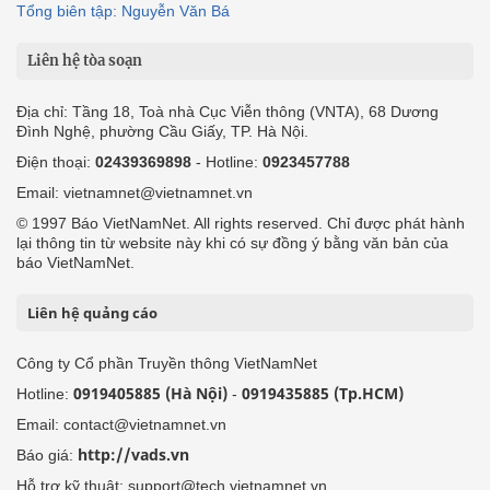
Tổng biên tập: Nguyễn Văn Bá
Liên hệ tòa soạn
Địa chỉ: Tầng 18, Toà nhà Cục Viễn thông (VNTA), 68 Dương
Đình Nghệ, phường Cầu Giấy, TP. Hà Nội.
Điện thoại:
02439369898
- Hotline:
0923457788
Email: vietnamnet@vietnamnet.vn
© 1997 Báo VietNamNet. All rights reserved. Chỉ được phát hành
lại thông tin từ website này khi có sự đồng ý bằng văn bản của
báo VietNamNet.
Liên hệ quảng cáo
Công ty Cổ phần Truyền thông VietNamNet
0919405885 (Hà Nội)
0919435885 (Tp.HCM)
Hotline:
-
Email: contact@vietnamnet.vn
http://vads.vn
Báo giá:
Hỗ trợ kỹ thuật: support@tech.vietnamnet.vn