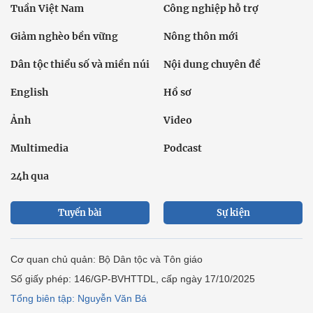
Tuần Việt Nam
Công nghiệp hỗ trợ
Giảm nghèo bền vững
Nông thôn mới
Dân tộc thiểu số và miền núi
Nội dung chuyên đề
English
Hồ sơ
Ảnh
Video
Multimedia
Podcast
24h qua
Tuyến bài
Sự kiện
Cơ quan chủ quản: Bộ Dân tộc và Tôn giáo
Số giấy phép: 146/GP-BVHTTDL, cấp ngày 17/10/2025
Tổng biên tập: Nguyễn Văn Bá