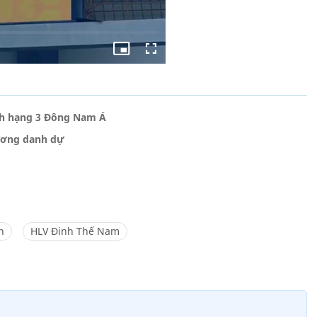
ành hạng 3 Đông Nam Á
ương danh dự
n
HLV Đinh Thế Nam