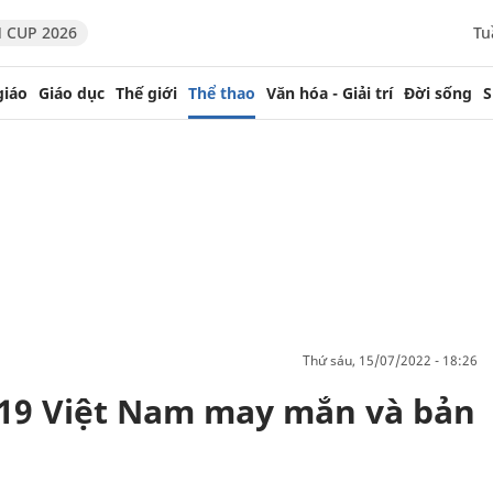
 CUP 2026
Tu
giáo
Giáo dục
Thế giới
Thể thao
Văn hóa - Giải trí
Đời sống
S
thứ sáu, 15/07/2022 - 18:26
19 Việt Nam may mắn và bản