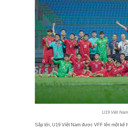
U19 Việt Nam 
Sắp tới, U19 Việt Nam được VFF lên một kế ho