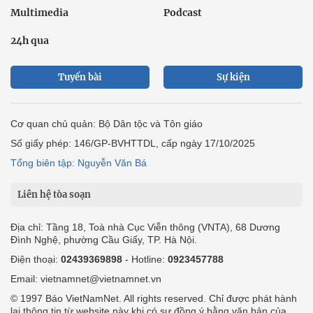
Multimedia
Podcast
24h qua
Tuyến bài
Sự kiện
Cơ quan chủ quản: Bộ Dân tộc và Tôn giáo
Số giấy phép: 146/GP-BVHTTDL, cấp ngày 17/10/2025
Tổng biên tập: Nguyễn Văn Bá
Liên hệ tòa soạn
Địa chỉ: Tầng 18, Toà nhà Cục Viễn thông (VNTA), 68 Dương
Đình Nghệ, phường Cầu Giấy, TP. Hà Nội.
Điện thoại:
02439369898
- Hotline:
0923457788
Email: vietnamnet@vietnamnet.vn
© 1997 Báo VietNamNet. All rights reserved. Chỉ được phát hành
lại thông tin từ website này khi có sự đồng ý bằng văn bản của