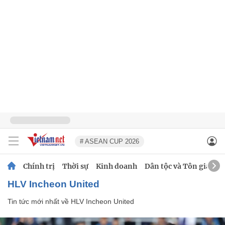
# ASEAN CUP 2026
Chính trị
Thời sự
Kinh doanh
Dân tộc và Tôn giáo
HLV Incheon United
Tin tức mới nhất về
HLV Incheon United