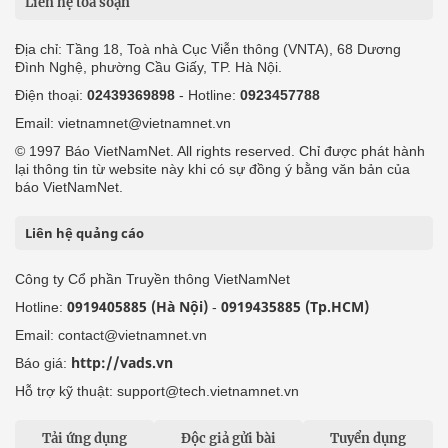
Liên hệ tòa soạn
Địa chỉ: Tầng 18, Toà nhà Cục Viễn thông (VNTA), 68 Dương
Đình Nghệ, phường Cầu Giấy, TP. Hà Nội.
Điện thoại:
02439369898
- Hotline:
0923457788
Email: vietnamnet@vietnamnet.vn
© 1997 Báo VietNamNet. All rights reserved. Chỉ được phát hành
lại thông tin từ website này khi có sự đồng ý bằng văn bản của
báo VietNamNet.
Liên hệ quảng cáo
Công ty Cổ phần Truyền thông VietNamNet
0919405885 (Hà Nội)
0919435885 (Tp.HCM)
Hotline:
-
Email: contact@vietnamnet.vn
http://vads.vn
Báo giá:
Hỗ trợ kỹ thuật: support@tech.vietnamnet.vn
Tải ứng dụng
Độc giả gửi bài
Tuyển dụng