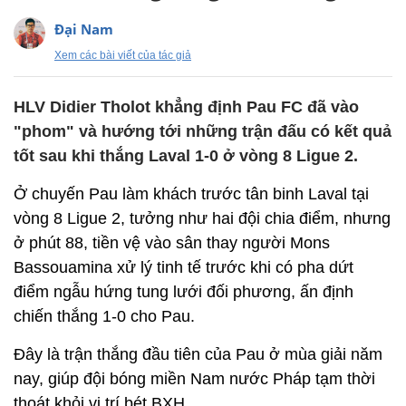
Đại Nam
Xem các bài viết của tác giả
HLV Didier Tholot khẳng định Pau FC đã vào
"phom" và hướng tới những trận đấu có kết quả
tốt sau khi thắng Laval 1-0 ở vòng 8 Ligue 2.
Ở chuyến Pau làm khách trước tân binh Laval tại
vòng 8 Ligue 2, tưởng như hai đội chia điểm, nhưng
ở phút 88, tiền vệ vào sân thay người Mons
Bassouamina xử lý tinh tế trước khi có pha dứt
điểm ngẫu hứng tung lưới đối phương, ấn định
chiến thắng 1-0 cho Pau.
Đây là trận thắng đầu tiên của Pau ở mùa giải năm
nay, giúp đội bóng miền Nam nước Pháp tạm thời
thoát khỏi vị trí bét BXH.