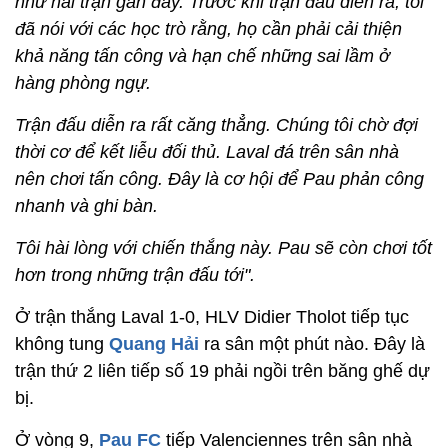
như hai trận gần đây. Trước khi trận đấu diễn ra, tôi
đã nói với các học trò rằng, họ cần phải cải thiện
khả năng tấn công và hạn chế những sai lầm ở
hàng phòng ngự.
Trận đấu diễn ra rất căng thẳng. Chúng tôi chờ đợi
thời cơ để kết liễu đối thủ. Laval đá trên sân nhà
nên chơi tấn công. Đây là cơ hội để Pau phản công
nhanh và ghi bàn.
Tôi hài lòng với chiến thắng này. Pau sẽ còn chơi tốt
hơn trong những trận đấu tới".
Ở trận thắng Laval 1-0, HLV Didier Tholot tiếp tục
không tung
Quang Hải
ra sân một phút nào. Đây là
trận thứ 2 liên tiếp số 19 phải ngồi trên băng ghế dự
bị.
Ở vòng 9,
Pau FC
tiếp Valenciennes trên sân nhà