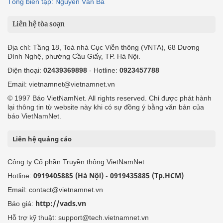
Tổng biên tập: Nguyễn Văn Bá
Liên hệ tòa soạn
Địa chỉ: Tầng 18, Toà nhà Cục Viễn thông (VNTA), 68 Dương
Đình Nghệ, phường Cầu Giấy, TP. Hà Nội.
Điện thoại:
02439369898
- Hotline:
0923457788
Email: vietnamnet@vietnamnet.vn
© 1997 Báo VietNamNet. All rights reserved. Chỉ được phát hành
lại thông tin từ website này khi có sự đồng ý bằng văn bản của
báo VietNamNet.
Liên hệ quảng cáo
Công ty Cổ phần Truyền thông VietNamNet
0919405885 (Hà Nội)
0919435885 (Tp.HCM)
Hotline:
-
Email: contact@vietnamnet.vn
http://vads.vn
Báo giá:
Hỗ trợ kỹ thuật: support@tech.vietnamnet.vn