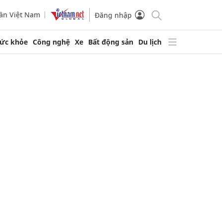
ần Việt Nam
Đăng nhập
ức khỏe
Công nghệ
Xe
Bất động sản
Du lịch