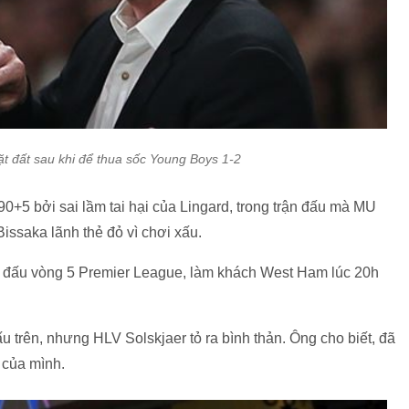
ặt đất sau khi để thua sốc Young Boys 1-2
90+5 bởi sai lầm tai hại của Lingard, trong trận đấu mà MU
issaka lãnh thẻ đỏ vì chơi xấu.
n đấu vòng 5 Premier League, làm khách West Ham lúc 20h
đấu trên, nhưng HLV Solskjaer tỏ ra bình thản. Ông cho biết, đã
c của mình.