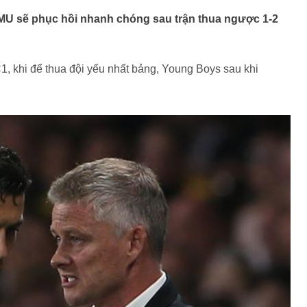
MU sẽ phục hồi nhanh chóng sau trận thua ngược 1-2
C1, khi để thua đội yếu nhất bảng, Young Boys sau khi