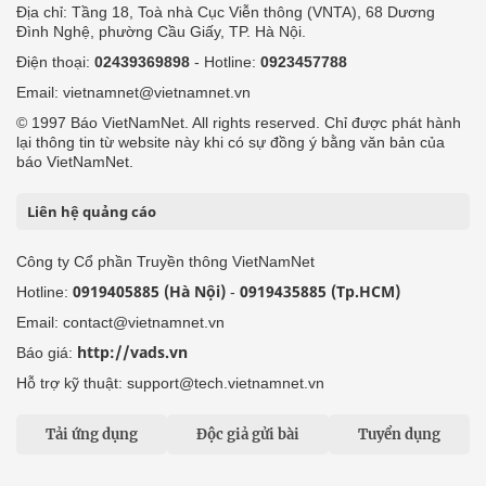
Địa chỉ: Tầng 18, Toà nhà Cục Viễn thông (VNTA), 68 Dương
Đình Nghệ, phường Cầu Giấy, TP. Hà Nội.
Điện thoại:
02439369898
- Hotline:
0923457788
Email: vietnamnet@vietnamnet.vn
© 1997 Báo VietNamNet. All rights reserved. Chỉ được phát hành
lại thông tin từ website này khi có sự đồng ý bằng văn bản của
báo VietNamNet.
Liên hệ quảng cáo
Công ty Cổ phần Truyền thông VietNamNet
0919405885 (Hà Nội)
0919435885 (Tp.HCM)
Hotline:
-
Email: contact@vietnamnet.vn
http://vads.vn
Báo giá:
Hỗ trợ kỹ thuật: support@tech.vietnamnet.vn
Tải ứng dụng
Độc giả gửi bài
Tuyển dụng