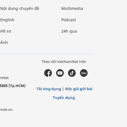
Nội dung chuyên đề
Multimedia
English
Podcast
Hồ sơ
24h qua
Ảnh
Theo dõi VietNamNet trên
amNet
5885 (Tp.HCM)
Tải ứng dụng
Độc giả gửi bài
Tuyển dụng
mnet.vn