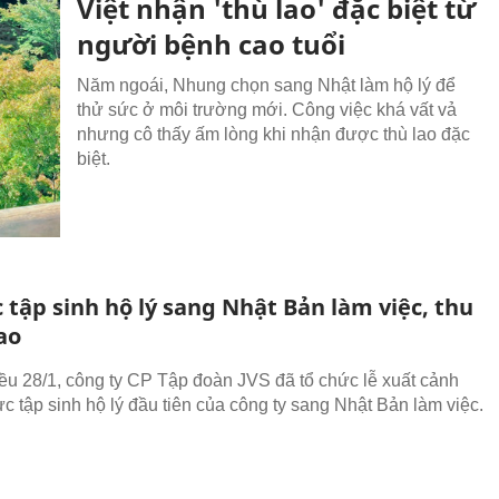
Việt nhận 'thù lao' đặc biệt từ
người bệnh cao tuổi
Năm ngoái, Nhung chọn sang Nhật làm hộ lý để
thử sức ở môi trường mới. Công việc khá vất vả
nhưng cô thấy ấm lòng khi nhận được thù lao đặc
biệt.
 tập sinh hộ lý sang Nhật Bản làm việc, thu
ao
ều 28/1, công ty CP Tập đoàn JVS đã tổ chức lễ xuất cảnh
ực tập sinh hộ lý đầu tiên của công ty sang Nhật Bản làm việc.