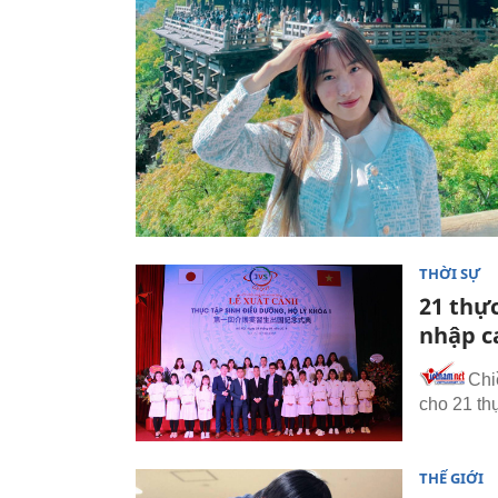
THỜI SỰ
21 thực
nhập c
Chi
cho 21 th
THẾ GIỚI