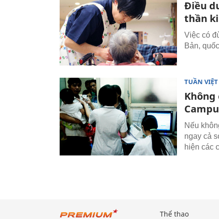
Điều d
thần k
Việc có đ
Bản, quốc
TUẦN VIỆ
Không 
Campu
Nếu không
ngay cả s
hiện các 
Thể thao