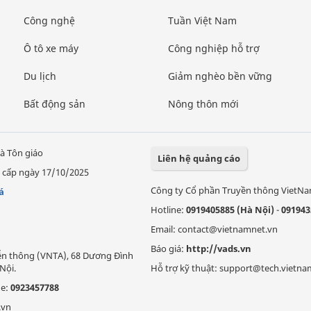
Công nghệ
Tuần Việt Nam
Ô tô xe máy
Công nghiệp hỗ trợ
Du lịch
Giảm nghèo bền vững
Bất động sản
Nông thôn mới
à Tôn giáo
Liên hệ quảng cáo
 cấp ngày 17/10/2025
Công ty Cổ phần Truyền thông VietN
á
Hotline:
0919405885 (Hà Nội)
-
091943
Email: contact@vietnamnet.vn
Báo giá:
http://vads.vn
Viễn thông (VNTA), 68 Dương Đình
Nội.
Hỗ trợ kỹ thuật: support@tech.vietna
ne:
0923457788
.vn