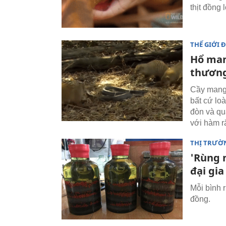
thịt đồng l
THẾ GIỚI 
Hổ man
thương
Cầy mangu
bất cứ lo
đòn và qu
với hàm r
THỊ TRƯỜ
'Rùng 
đại gia
Mỗi bình 
đồng.