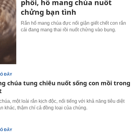
phối, hổ mang chúa nuốt
chửng bạn tình
Rắn hổ mang chúa đực nổi giận giết chết con rắn
cái đang mang thai rồi nuốt chửng vào bụng.
ĐÓ ĐÂY
g chúa tung chiêu nuốt sống con mồi trong
t
úa, một loài rắn kịch độc, nổi tiếng với khả năng tiêu diệt
ắn khác, thậm chí cả đồng loại của chúng.
ĐÓ ĐÂY