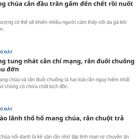
g chúa cắn đầu trăn gấm đến chết rồi nuốt
tượng có thể sẽ khiến nhiều người cảm thấy nổi da gà khi
n.
ĐÓ ĐÂY
g tung nhát cắn chí mạng, rắn đuôi chuông
au đớn
ng chúa và rắn đuôi chuông là hai loài rắn nguy hiểm nhất
 vì chúng có chứa chất kịch độc.
ĐÓ ĐÂY
vào lãnh thổ hổ mang chúa, rắn chuột trả
húa nổi danh là kẻ săn rắn nhờ tập tính man rợ chuyên ăn