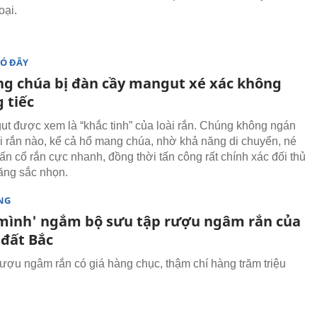
oại.
ĐÓ ĐÂY
g chúa bị đàn cầy mangut xé xác không
 tiếc
t được xem là “khắc tinh” của loài rắn. Chúng không ngán
ài rắn nào, kể cả hổ mang chúa, nhờ khả năng di chuyển, né
ấn cổ rắn cực nhanh, đồng thời tấn công rất chính xác đối thủ
ăng sắc nhọn.
NG
mình' ngắm bộ sưu tập rượu ngâm rắn của
 đất Bắc
rượu ngâm rắn có giá hàng chục, thậm chí hàng trăm triệu