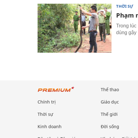
THỜI SỰ
Phạm n
Trong lúc
dùng gậy b
Thể thao
Chính trị
Giáo dục
Thời sự
Thế giới
Kinh doanh
Đời sống