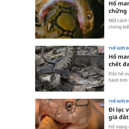
Hổ man
chửng
Một cảnh 
chứng kiế
THẾ GIỚI 
Hổ man
chết đ
Rắn hổ ma
hành tinh
THẾ GIỚI 
Đi lạc 
giá đắt
Hổ mang c