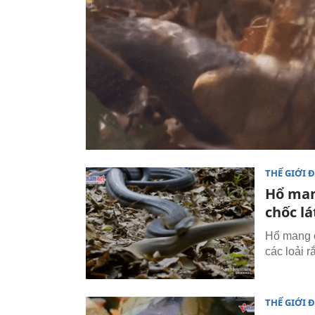
THẾ GIỚI 
Hổ man
chốc lá
Hổ mang ch
các loải r
THẾ GIỚI 