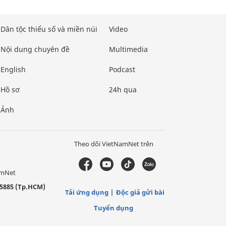
Dân tộc thiểu số và miền núi
Video
Nội dung chuyên đề
Multimedia
English
Podcast
Hồ sơ
24h qua
Ảnh
Theo dõi VietNamNet trên
amNet
5885 (Tp.HCM)
Tải ứng dụng
Độc giả gửi bài
Tuyển dụng