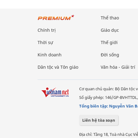
Thể thao
Chính trị
Giáo dục
Thời sự
Thế giới
Kinh doanh
Đời sống
Dân tộc và Tôn giáo
Văn hóa - Giải trí
Cơ quan chủ quản: Bộ Dân tộc v
Số giấy phép: 146/GP-BVHTTDL,
Tổng biên tập: Nguyễn Văn B
Liên hệ tòa soạn
Địa chỉ: Tầng 18, Toà nhà Cục 