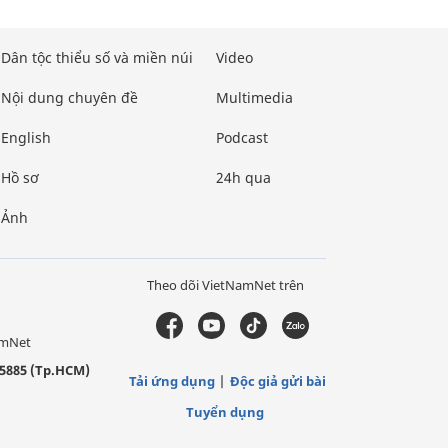
Dân tộc thiểu số và miền núi
Video
Nội dung chuyên đề
Multimedia
English
Podcast
Hồ sơ
24h qua
Ảnh
Theo dõi VietNamNet trên
amNet
5885 (Tp.HCM)
Tải ứng dụng
Độc giả gửi bài
Tuyển dụng