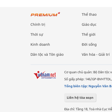
Thể thao
Chính trị
Giáo dục
Thời sự
Thế giới
Kinh doanh
Đời sống
Dân tộc và Tôn giáo
Văn hóa - Giải trí
Cơ quan chủ quản: Bộ Dân tộc v
Số giấy phép: 146/GP-BVHTTDL,
Tổng biên tập: Nguyễn Văn B
Liên hệ tòa soạn
Địa chỉ: Tầng 18, Toà nhà Cục 