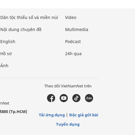
Dân tộc thiểu số và miền núi
Video
Nội dung chuyên đề
Multimedia
English
Podcast
Hồ sơ
24h qua
Ảnh
Theo dõi VietNamNet trên
amNet
5885 (Tp.HCM)
Tải ứng dụng
Độc giả gửi bài
Tuyển dụng