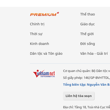
Thể thao
Chính trị
Giáo dục
Thời sự
Thế giới
Kinh doanh
Đời sống
Dân tộc và Tôn giáo
Văn hóa - Giải trí
Cơ quan chủ quản: Bộ Dân tộc v
Số giấy phép: 146/GP-BVHTTDL,
Tổng biên tập: Nguyễn Văn B
Liên hệ tòa soạn
Địa chỉ: Tầng 18, Toà nhà Cục 