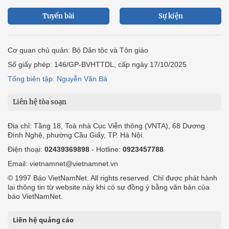
Tuyến bài
Sự kiện
Cơ quan chủ quản: Bộ Dân tộc và Tôn giáo
Số giấy phép: 146/GP-BVHTTDL, cấp ngày 17/10/2025
Tổng biên tập: Nguyễn Văn Bá
Liên hệ tòa soạn
Địa chỉ: Tầng 18, Toà nhà Cục Viễn thông (VNTA), 68 Dương
Đình Nghệ, phường Cầu Giấy, TP. Hà Nội.
Điện thoại:
02439369898
- Hotline:
0923457788
Email: vietnamnet@vietnamnet.vn
© 1997 Báo VietNamNet. All rights reserved. Chỉ được phát hành
lại thông tin từ website này khi có sự đồng ý bằng văn bản của
báo VietNamNet.
Liên hệ quảng cáo