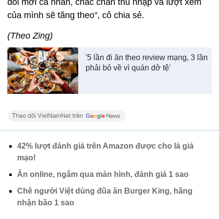
đổi mới cá nhân, chắc chắn thu nhập và lượt xem
của mình sẽ tăng theo", cô chia sẻ.
(Theo Zing)
'5 lần đi ăn theo review mạng, 3 lần
phải bỏ về vì quán dở tệ'
42% lượt đánh giá trên Amazon được cho là giả
mạo!
Ăn online, ngắm qua màn hình, đánh giá 1 sao
Chê người Việt dùng đũa ăn Burger King, hãng
nhận bão 1 sao