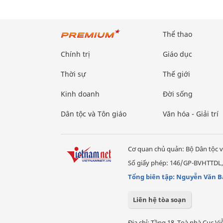
Thể thao
Chính trị
Giáo dục
Thời sự
Thế giới
Kinh doanh
Đời sống
Dân tộc và Tôn giáo
Văn hóa - Giải trí
Cơ quan chủ quản: Bộ Dân tộc v
Số giấy phép: 146/GP-BVHTTDL,
Tổng biên tập: Nguyễn Văn B
Liên hệ tòa soạn
Địa chỉ: Tầng 18, Toà nhà Cục 