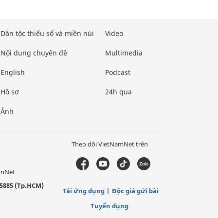
Dân tộc thiểu số và miền núi
Video
Nội dung chuyên đề
Multimedia
English
Podcast
Hồ sơ
24h qua
Ảnh
Theo dõi VietNamNet trên
amNet
5885 (Tp.HCM)
Tải ứng dụng
Độc giả gửi bài
Tuyển dụng