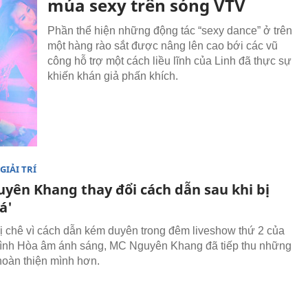
múa sexy trên sóng VTV
Phần thể hiện những động tác “sexy dance” ở trên
một hàng rào sắt được nâng lên cao bới các vũ
công hỗ trợ một cách liều lĩnh của Linh đã thực sự
khiến khán giả phấn khích.
GIẢI TRÍ
yên Khang thay đổi cách dẫn sau khi bị
á'
ị chê vì cách dẫn kém duyên trong đêm liveshow thứ 2 của
ình Hòa âm ánh sáng, MC Nguyên Khang đã tiếp thu những
hoàn thiện mình hơn.