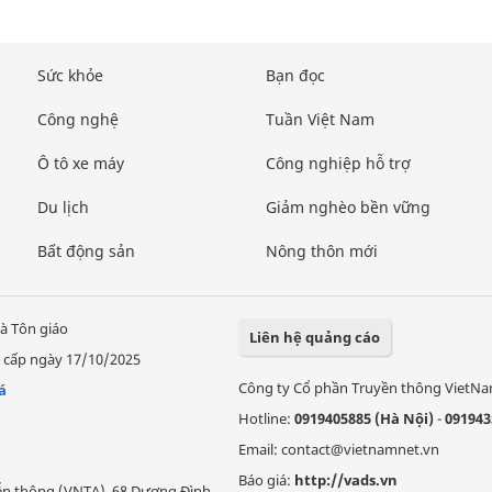
Sức khỏe
Bạn đọc
Công nghệ
Tuần Việt Nam
Ô tô xe máy
Công nghiệp hỗ trợ
Du lịch
Giảm nghèo bền vững
Bất động sản
Nông thôn mới
à Tôn giáo
Liên hệ quảng cáo
 cấp ngày 17/10/2025
Công ty Cổ phần Truyền thông VietN
á
Hotline:
0919405885 (Hà Nội)
-
091943
Email: contact@vietnamnet.vn
Báo giá:
http://vads.vn
Viễn thông (VNTA), 68 Dương Đình