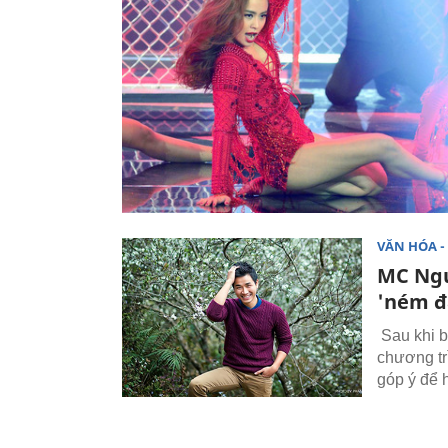
VĂN HÓA - 
MC Ngu
'ném đ
Sau khi b
chương tr
góp ý để 